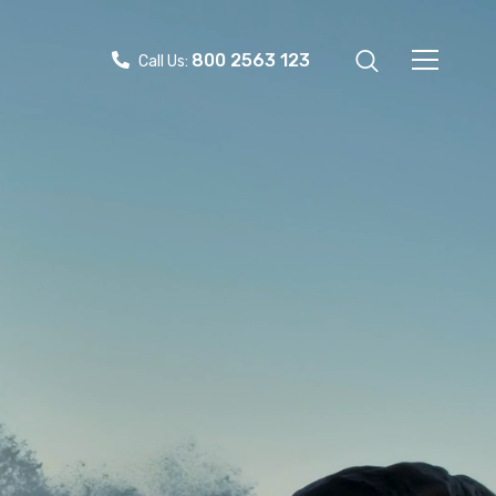
800 2563 123
Call Us: