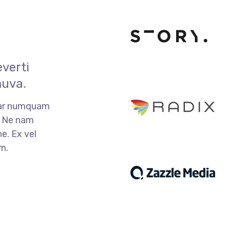
verti
muva.
ear numquam
. Ne nam
e. Ex vel
m.