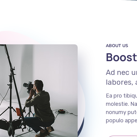
ABOUT US
Boost
Ad nec u
labores, 
Ea pro tibi
molestie. 
nonumy puten
populo appe