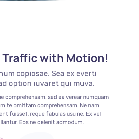
 Traffic with Motion!
num copiosae. Sea ex everti
ad option iuvaret qui muva.
que comprehensam, sed ea verear numquam
Nam te omittam comprehensam. Ne nam
t fuisset, reque fabulas usu ne. Ex vel
llantur. Eos ne delenit admodum.