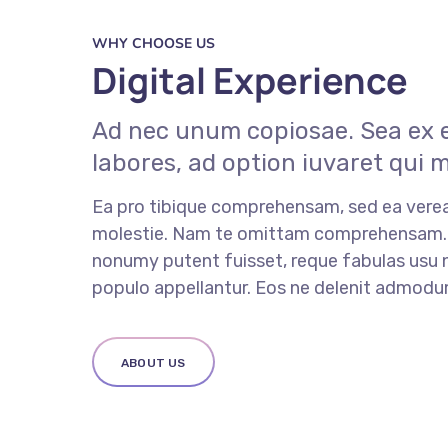
WHY CHOOSE US
Digital Experience
Ad nec unum copiosae. Sea ex e
labores, ad option iuvaret qui 
Ea pro tibique comprehensam, sed ea ver
molestie. Nam te omittam comprehensam
nonumy putent fuisset, reque fabulas usu n
populo appellantur. Eos ne delenit admodu
ABOUT US